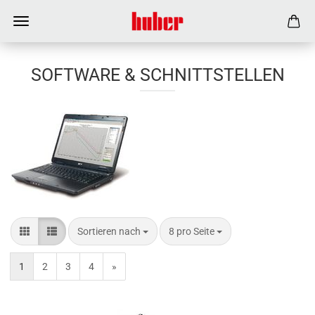
SOFTWARE & SCHNITTSTELLEN
Sortieren nach
8 pro Seite
1
2
3
4
»