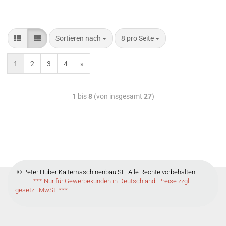
Sortieren nach
8 pro Seite
1
2
3
4
»
1
bis
8
(von insgesamt
27
)
© Peter Huber Kältemaschinenbau SE. Alle Rechte vorbehalten.
*** Nur für Gewerbekunden in Deutschland. Preise zzgl.
gesetzl. MwSt. ***