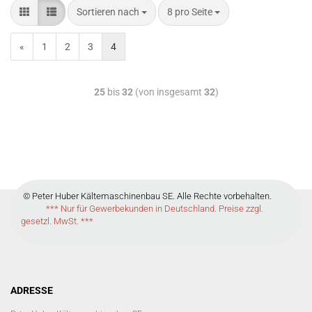
Sortieren nach
8 pro Seite
«
1
2
3
4
25
bis
32
(von insgesamt
32
)
© Peter Huber Kältemaschinenbau SE. Alle Rechte vorbehalten.
*** Nur für Gewerbekunden in Deutschland. Preise zzgl.
gesetzl. MwSt. ***
ADRESSE