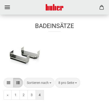
BADEINSÄTZE
Sortieren nach
8 pro Seite
«
1
2
3
4