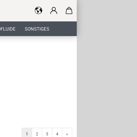
FLUIDE
SONSTIGES
1
2
3
4
»