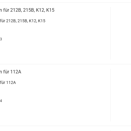
n für 212B, 215B, K12, K15
 für 212B, 215B, K12, K15
63
n für 112A
 für 112A
64