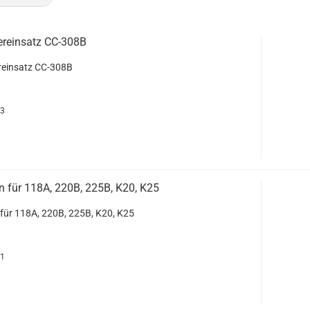
ereinsatz CC-308B
reinsatz CC-308B
73
n für 118A, 220B, 225B, K20, K25
 für 118A, 220B, 225B, K20, K25
81