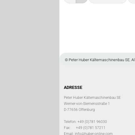
© Peter Huber Kältemaschinenbau S
ADRESSE
Peter Huber Kältemaschinenbau SE
Werner-von-Siemensstraße 1
D-77656 Offenburg
Telefon: +49 (0)781 96030
Fax: +49 (0)781 57211
Email:
info@huber-online.com