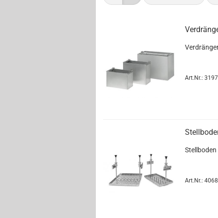
Verdräng
Verdränge
Art.Nr.: 319
Stellbode
Stellboden
Art.Nr.: 406