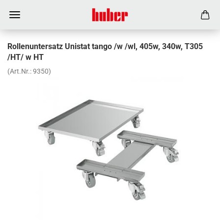
Rollenuntersatz Unistat tango /w /wl, 405w, 340w, T305
/HT/ w HT
(Art.Nr.:
9350
)