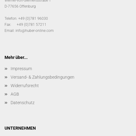
Werner-von-Siemensstraße 1
D-77656 Offenburg
Telefon: +49 (0)781 96030
Fax: +49 (0)781 57211
Email:
info@huber-online.com
Mehr über...
Impressum
Versand- & Zahlungsbedingungen
Widerrufsrecht
AGB
Datenschutz
UNTERNEHMEN